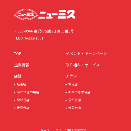
〒920-0966 金沢市城南2丁目36番1号
TEL:076-232-1051
TOP
イベント・キャンペーン
企業情報
取り組み・サービス
店舗
チラシ
城南店
城南店
あかつき市場店
あかつき市場店
泉が丘店
泉が丘店
伏見台店
伏見台店
©ニュー三久 All rights reserved.